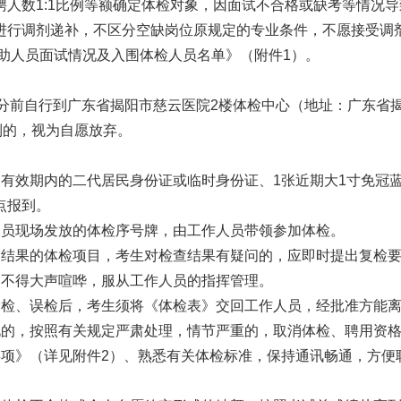
数1:1比例等额确定体检对象，因面试不合格或缺考等情况导
进行调剂递补，不区分空缺岗位原规定的专业条件，不愿接受调
辅助人员面试情况及入围体检人员名单》（附件1）。
30分前自行到广东省揭阳市慈云医院2楼体检中心（地址：广东
的，视为自愿放弃。
效期内的二代居民身份证或临时身份证、1张近期大1寸免冠蓝
点报到。
员现场发放的体检序号牌，由工作人员带领参加体检。
果的体检项目，考生对检查结果有疑问的，应即时提出复检要
不得大声喧哗，服从工作人员的指挥管理。
检、误检后，考生须将《体检表》交回工作人员，经批准方能离
的，按照有关规定严肃处理，情节严重的，取消体检、聘用资
》（详见附件2）、熟悉有关体检标准，保持通讯畅通，方便