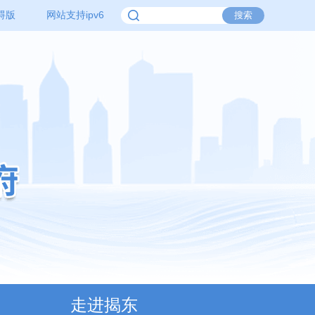
碍版
网站支持ipv6
走进揭东