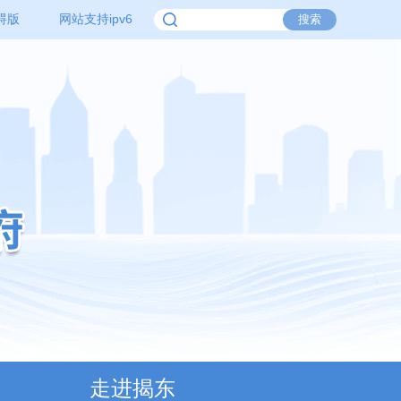
碍版
网站支持ipv6
走进揭东