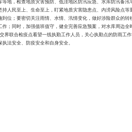
库等地，检查地质灾害预防、低洼地区防汛应急、水库防汛备汛
持人民至上、生命至上，盯紧地质灾害隐患点、内涝风险点等重
施到位；要密切关注雨情、水情、汛情变化，做好涉险群众的转移
工作；同时，加强值班值守，健全完善应急预案，对水库周边全
交界联合检疫点看望一线执勤工作人员，关心执勤点的防雨工作
保执法安全、防疫安全和自身安全。