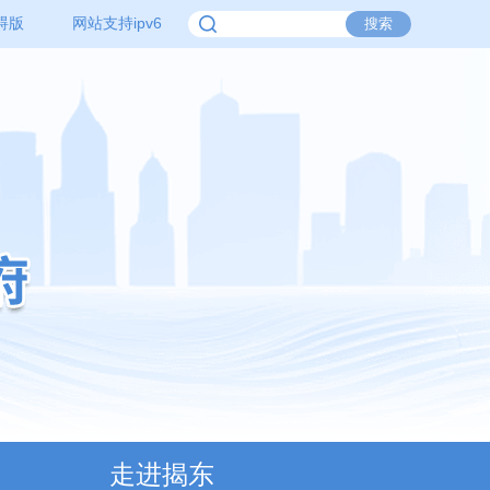
碍版
网站支持ipv6
走进揭东