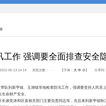
开
汛工作 强调要全面排查安全隐
2-05-13 14:14
浏览次数：
-
【字体：
大
中
小
】
分享到
带队到新亨镇、玉湖镇等地检查防汛工作，强调要坚持人民至上
众生命财产安全。
长谢奕涛和区直相关部门主要负责同志等，先后来到新亨镇秋江