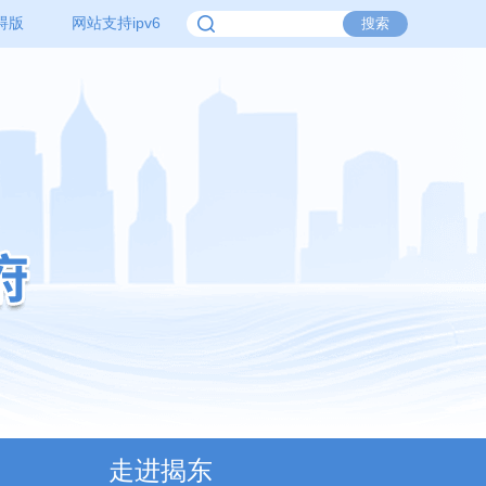
碍版
网站支持ipv6
走进揭东