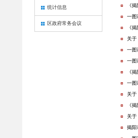
《揭
统计信息
一图
区政府常务会议
《揭
关于
一图
一图
《揭
一图
关于
《揭
关于
揭阳