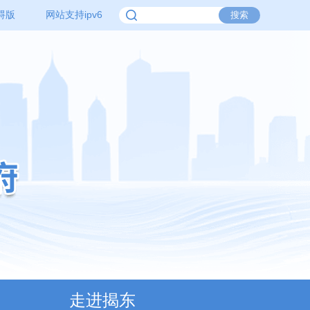
碍版
网站支持ipv6
走进揭东