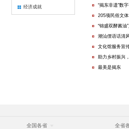
“揭东非遗”数
经济成就
205项民俗文
“锦盛双酵酱油
潮汕俚语话清风
文化馆服务宣传
助力乡村振兴
最美是揭东
全国各省
全省